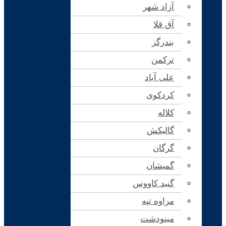
آزاد شهر
آق قلا
بندرگز
ترکمن
علی آباد
کردکوی
کلاله
گالیکش
گرگان
گمیشان
گنبد کاووس
مراوه تپه
مینودشت