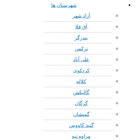
شهرستان ها
آزاد شهر
آق قلا
بندرگز
ترکمن
علی آباد
کردکوی
کلاله
گالیکش
گرگان
گمیشان
گنبد کاووس
مراوه تپه